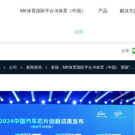
MK体育国际平台-K体育（中国）
产品
解决方
国际平台-K体育（中国） 荣获“20
公司
“2024年广东省名优高新技术产品”
分享
公司
新闻资讯
喜报：MK体育国际平台-K体育（中国） 荣获“2024中国汽车芯片创新成果奖”、“2024年广东省名优高新技术产品”称号
>
>
>