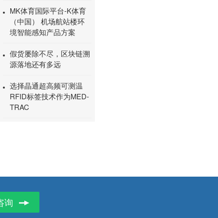
MK体育国际平台-K体育
（中国） 机场航站楼环
境智能感知产品方案
假货屡除不尽，区块链溯
源落地还有多远
选择晶通超高频可测温
RFID标签技术作为MED-
TRAC
咨询