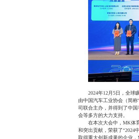
2024
年
12
月
5
日，全球
由中国汽车工业协会（简称
司联合主办，并得到了中国
会等多方的大力支持。
在本次大会中，MK体
和突出贡献，荣获了“
2024
取得重大创新成果的企业，