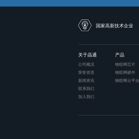
国家高新技术企业
关于晶通
产品
公司概况
物联网芯片
荣誉资质
物联网硬件
新闻资讯
物联网云平
联系我们
加入我们