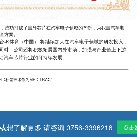
新，成功打破了国外芯片在汽车电子领域的垄断，为我国汽车电
全方案。
台-K体育（中国） 将继续加大在汽车电子领域的研发投入，
同时，公司还将积极拓展国内外市场，加强与产业链上下游
动汽车芯片行业的可持续发展。
D标签技术作为MED-TRAC1
想了解更多 请咨询 0756-3396216
点击