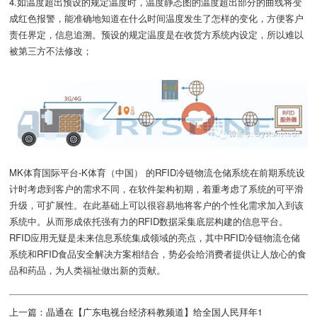
4.如温度超出预设的规定温度时，温度静态图的温度超出部分的曲线将变
成红色报警，能准确地知道在什么时间温度发生了怎样的变化，方便客户
责任界定，信息追溯。预设的规定温度是在收货方系统内设定，所以难以
被第三方不法修改；
MK体育国际平台-K体育（中国） 的RFID冷链物流仓储系统在前期系统设
计时考虑到客户的需求不同，在软件架构初期，着重考虑了系统的可平滑
升级，可扩展性。在此基础上可以很容易地将客户的个性化需求加入到该
系统中。从而形成依托强有力的RFID数据采集底层构建的信息平台。
RFID应用无疑是未来信息系统集成领域的亮点，其中RFID冷链物流仓储
系统和RFID食品安全解决方案相结合，势必会给消费者提供让人放心的食
品和药品，为人类福祉做出新的贡献。
上一篇：晶通在【广东电视台经济科教频道】给全国人民拜年1