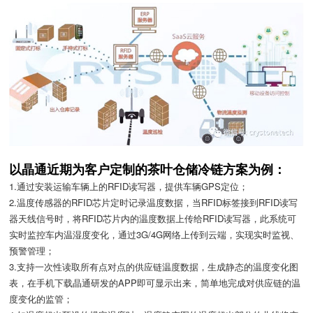
以晶通近期为客户定制的茶叶仓储冷链方案为例：
1.通过安装运输车辆上的RFID读写器，提供车辆GPS定位；
2.温度传感器的RFID芯片定时记录温度数据，当RFID标签接到RFID读写
器天线信号时，将RFID芯片内的温度数据上传给RFID读写器，此系统可
实时监控车内温湿度变化，通过3G/4G网络上传到云端，实现实时监视、
预警管理；
3.支持一次性读取所有点对点的供应链温度数据，生成静态的温度变化图
表，在手机下载晶通研发的APP即可显示出来，简单地完成对供应链的温
度变化的监管；