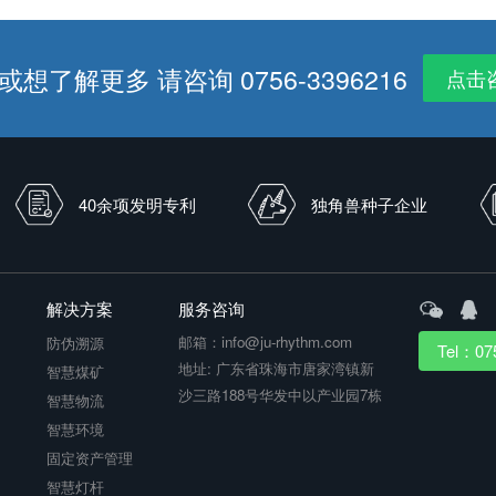
想了解更多 请咨询 0756-3396216
点击
40余项发明专利
独角兽种子企业
解决方案
服务咨询
邮箱：info@ju-rhythm.com
防伪溯源
Tel：07
地址: 广东省珠海市唐家湾镇新
智慧煤矿
沙三路188号华发中以产业园7栋
台
智慧物流
智慧环境
固定资产管理
智慧灯杆