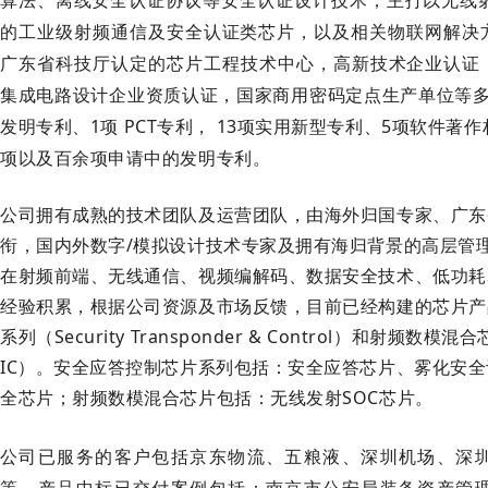
算法、离线安全认证协议等安全认证设计技术；主打以无线射频
的工业级射频通信及安全认证类芯片，以及相关物联网解决
广东省科技厅认定的芯片工程技术中心，高新技术企业认证，I
集成电路设计企业资质认证，国家商用密码定点生产单位等多
发明专利、1项 PCT专利， 13项实用新型专利、5项软件著
项以及百余项申请中的发明专利。
公司拥有成熟的技术团队及运营团队，由海外归国专家、广东
衔，国内外数字/模拟设计技术专家及拥有海归背景的高层管
在射频前端、无线通信、视频编解码、数据安全技术、低功耗
经验积累，根据公司资源及市场反馈，目前已经构建的芯片产
系列（Security Transponder & Control）和射频数模混合芯
IC）。安全应答控制芯片系列包括：安全应答芯片、雾化安全认
全芯片；射频数模混合芯片包括：无线发射SOC芯片。
公司已服务的客户包括京东物流、五粮液、深圳机场、深