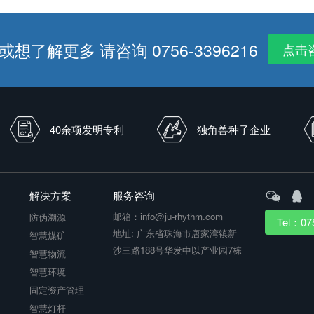
想了解更多 请咨询 0756-3396216
点击
40余项发明专利
独角兽种子企业
解决方案
服务咨询
邮箱：info@ju-rhythm.com
防伪溯源
Tel：07
地址: 广东省珠海市唐家湾镇新
智慧煤矿
沙三路188号华发中以产业园7栋
台
智慧物流
智慧环境
固定资产管理
智慧灯杆