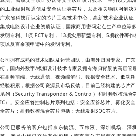
算法、离线安全认证协议等安全认证设计技术；主打以无线射频
的工业级射频通信及安全认证类芯片，以及相关物联网解决
广东省科技厅认定的芯片工程技术中心，高新技术企业认证，I
集成电路设计企业资质认证，国家商用密码定点生产单位等多
发明专利、1项 PCT专利， 13项实用新型专利、5项软件著
项以及百余项申请中的发明专利。
公司拥有成熟的技术团队及运营团队，由海外归国专家、广东
衔，国内外数字/模拟设计技术专家及拥有海归背景的高层管
在射频前端、无线通信、视频编解码、数据安全技术、低功耗
经验积累，根据公司资源及市场反馈，目前已经构建的芯片产
系列（Security Transponder & Control）和射频数模混合芯
IC）。安全应答控制芯片系列包括：安全应答芯片、雾化安全认
全芯片；射频数模混合芯片包括：无线发射SOC芯片。
公司已服务的客户包括京东物流、五粮液、深圳机场、深